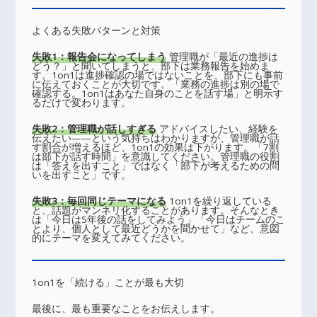
よくある失敗パターンと対策
失敗1：報告会になってしまう
管理職が「最近の進捗は
どう？」と聞いてしまうと、部下は業務報告を始めま
す。1on1は進捗確認の場ではないことを、部下にも事前
に伝えておくことが大切です。「業務の進捗は別の場で
確認する。1on1はあなた自身のことを話す場」と明示す
るだけで変わります。
失敗2：管理職が話しすぎる
アドバイスしたい、経験を
伝えたい——という気持ちはわかりますが、管理職が話
す割合が増えるほど、1on1の効果は下がります。「7割
は部下が話す時間」を意識してください。管理職の役割
は「答えを出すこと」ではなく「部下が考えるための問
いを出すこと」です。
失敗3：毎回同じテーマになる
1on1を繰り返している
と、話題がマンネリ化することがあります。そんなとき
は「今日は5年後の話をしてみよう」「今日はチームのこ
とより、個人として最近どうかを聞かせて」など、意図
的にテーマを変えてみてください。
1on1を「続ける」ことが最も大切
最後に、最も重要なことをお伝えします。