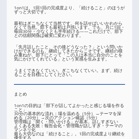
1on1は、1回1回の完成度より、「続けること」のほうが
ずっと大切です。
最初はぎこちなくて当然です。何を話せばいいかわから
なくて当然。部下も最初は戸惑います。でも、月に1回・
毎回30分・少なくとも半年続ける——これだけで、部下
との信頼関係は確実に変わります。
「先月話したこと、その後どうなった？」という問いか
けができるのも、継続してきたからこそです。継続の積
み重ねが、部下にとって「この人は本当に自分のことを
気にかけてくれている」という実感を生みます。
うまくできなくていい。ぎこちなくていい。まず、続け
ることを目標にしてください。
まとめ
1on1の目的は「部下が話してよかったと感じる場を作る
こと」
30分の基本的な流れ：場を温める（5分）→テーマを深
める（20分）→次のアクション確認（5分）
管理職は「聞く・問いかける」が基本。話しすぎない
よくある失敗：報告会化・管理職が話しすぎ・テーマの
マンネリ化
最も大切なのは「続けること」。1回の完成度より継続を
優先する