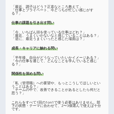
「最近、調子はどう？正直なところ教えて」
「仕事とプライベート、今どっちが忙しい感じがす
る？」
仕事の課題を引き出す問い
「今、いちばん頭を使っている仕事はどれ？」
「最近、うまくいかないなと感じていることはある？」
「逆に、最近うまくいったと感じた場面は？」
成長・キャリアに触れる問い
「半年後、自分がどうなっていたいかイメージある？」
「今の仕事を通じて、どんなことを学んでいると感じ
る？」
関係性を深める問い
「私（管理職）への要望や、もっとこうしてほしいとい
うことはある？」
「チームの中で、改善できることがあるとしたら何だと
思う？」
これらをすべて1回の1on1で使う必要はありません。部
下の状態・テーマに合わせて、2〜3個選んで使えば十分
です。