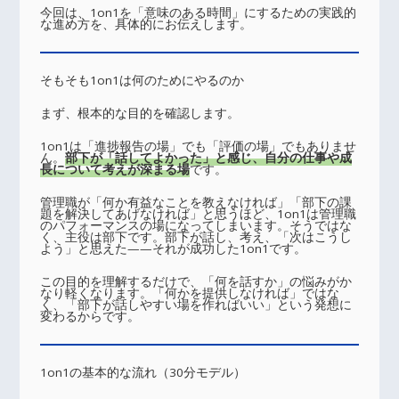
今回は、1on1を「意味のある時間」にするための実践的
な進め方を、具体的にお伝えします。
そもそも1on1は何のためにやるのか
まず、根本的な目的を確認します。
1on1は「進捗報告の場」でも「評価の場」でもありませ
ん。
部下が「話してよかった」と感じ、自分の仕事や成
長について考えが深まる場
です。
管理職が「何か有益なことを教えなければ」「部下の課
題を解決してあげなければ」と思うほど、1on1は管理職
のパフォーマンスの場になってしまいます。そうではな
く、主役は部下です。部下が話し、考え、「次はこうし
よう」と思えた——それが成功した1on1です。
この目的を理解するだけで、「何を話すか」の悩みがか
なり軽くなります。「何かを提供しなければ」ではな
く、「部下が話しやすい場を作ればいい」という発想に
変わるからです。
1on1の基本的な流れ（30分モデル）