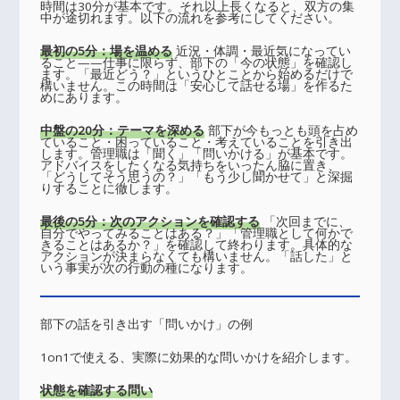
時間は30分が基本です。それ以上長くなると、双方の集
中が途切れます。以下の流れを参考にしてください。
最初の5分：場を温める
近況・体調・最近気になってい
ること——仕事に限らず、部下の「今の状態」を確認し
ます。「最近どう？」というひとことから始めるだけで
構いません。この時間は「安心して話せる場」を作るた
めにあります。
中盤の20分：テーマを深める
部下が今もっとも頭を占め
ていること・困っていること・考えていることを引き出
します。管理職は「聞く」「問いかける」が基本です。
アドバイスをしたくなる気持ちをいったん脇に置き、
「どうしてそう思うの？」「もう少し聞かせて」と深掘
りすることに徹します。
最後の5分：次のアクションを確認する
「次回までに、
自分でやってみることはある？」「管理職として何かで
きることはあるか？」を確認して終わります。具体的な
アクションが決まらなくても構いません。「話した」と
いう事実が次の行動の種になります。
部下の話を引き出す「問いかけ」の例
1on1で使える、実際に効果的な問いかけを紹介します。
状態を確認する問い